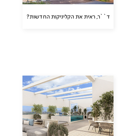
ד``ר, ראית את הקליניקות החדשות?