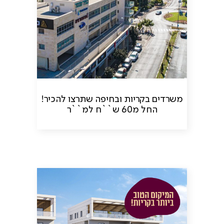
משרדים בקריות ובחיפה שתרצו להכיר!
החל מ60 ש``ח למ``ר