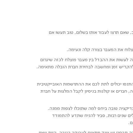
ב, שאם תרצו לעבור אותו בשלום, טוב תעשו אם
לצלוח את המעבר בצורה קלה ונעימה.
ה לעשות את ההבדל בין מעבר מוצלח לכזה שיגרום
 להקדיש זמן ומחשבה לבחירת חברת הובלה מתאימה.
תנסו יכולים לתת לכם את ההתרשמות האובייקטיבית
, חברים או קולגות בניסיון לקבל המלצות על חברת
ינדיקציה טובה ביחס למה שתוכלו לצפות ממנה.
ים שנים רבות, סביר להניח שתדע להתמודד
ם.
 תבחרו יש ציוד מתאים לעבודה בגובה, היות שאף