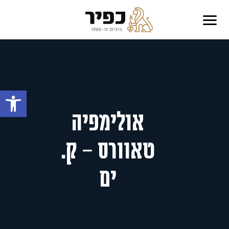
פתח סרגל
אולימפיה
טאוורס – ק.
ים