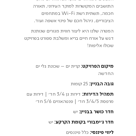
התושבים
המקושרות למוקד העירוני, תאורה
חכמה, תשתית רשת Wi-Fi במתחמים
הציבוריים, ניהול חכם של פינוי אשפה ועוד.
המטרה שלנו היא ליצור חווית מגורים שנותנת
דגש על אורח חיים בריא ומשלבת ספורט
בפרויקט
שכולו אליפות!
מיקום הפרויקט:
קרית ים – שכונת גלי ים
החדשה
גובה הבניין:
25 קומות
תמהיל הדירות:
דירות גן 3/4 חד׳ | דירות עם
מרפסת 3/4/5 חד׳ | פנטהאוזים 5/6 חד׳
חדר כושר בבניין:
יש
חדר ג׳ימבורי
בקומת הקרקע:
יש
ליווי פיננסי:
כלל פיננסים