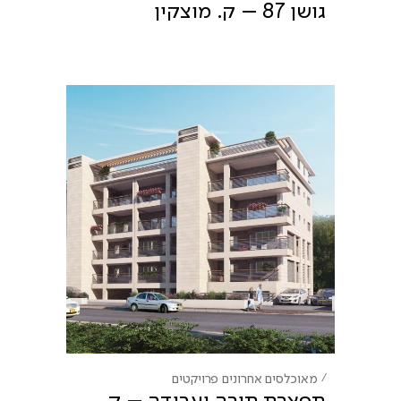
גושן 87 – ק. מוצקין
מאוכלסים אחרונים
פרויקטים
תפארת תורה ועבודה – ק.