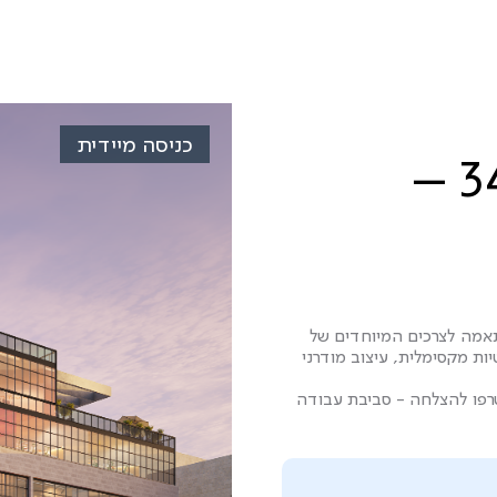
כניסה מיידית
מ-120 מ"ר באחי אילת 34 –
תאמה לצרכים המיוחדים של
יות מקסימלית, עיצוב מודרני
כז הקליניקות המוביל בקריות, כפיר CENTER, והצטרפו להצלחה - סביבת עבודה