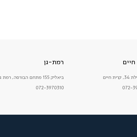
חיים
רמת-גן
רית חיים
ביאליק 155 מתחם הבורסה, רמת גן
072-3970310
072-3