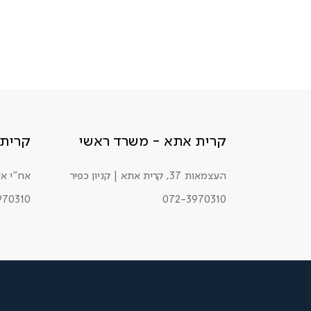
קרית אתא - משרד ראשי
קרית 
העצמאות 37, קרית אתא | קניון כפיר
אח"י אילת 34, ק
970310
072-3970310