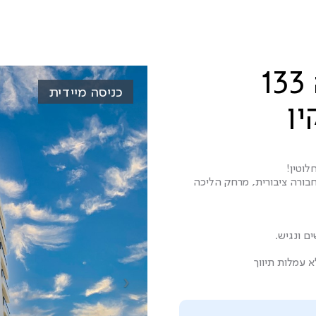
קליניקה/משרד להשכרה 133
כניסה מיידית
לוטין!
 רח' גושן 87, נגישות מלאה לתחבורה ציבורית, מרחק הליכה
ם ונגיש.
א עמלות תיווך