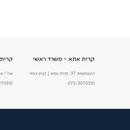
קרית אתא - משרד ראשי
קרית 
העצמאות 37, קרית אתא | קניון כפיר
אח"י אילת 34, ק
970310
072-3970310