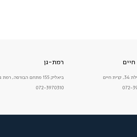
חיים
רמת-גן
רית חיים
ביאליק 155 מתחם הבורסה, רמת גן
072-3970310
072-3