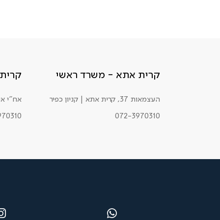
קרית אתא - משרד ראשי
קרית 
העצמאות 37, קרית אתא | קניון כפיר
אח"י אילת 34, ק
970310
072-3970310