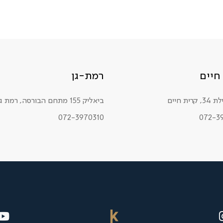
חיים
רמת-גן
רית חיים
ביאליק 155 מתחם הבורסה, רמת גן
072-3970310
072-3