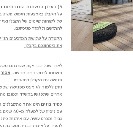
3) בעידן הרשתות החברתיות והפעילות הענפה אונליין
על הקבלן באמצעות חיפוש פשוט בג
של לקוחות קיימים של הקבלן ואף 
להתרשם וללמוד מניסיונם.
הקפדה על שלושת המרכיבים הנ"ל,
את ביטחונכם בקבלן.
לאחר שכל הבדיקות שערכתם משכנ
תשמחו לרכוש דירה חדשה,
אסור
פגישה עם הקבלן במשרדיו.
ניתן ללמוד לא מעט מפגישה שכזא
אחרים שתפגשו במשרד וכמובן מהק
כפיר בונים
הינו אחד מהקבלנים הב
עם ניסיון 
גבוה ומפרט עשיר, עם איתנות פיננ
להעיד על איכות הבניה ומערכת הי