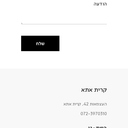
שלח
קרית אתא
העצמאות 42, קרית אתא
072-3970310
רמת-גן