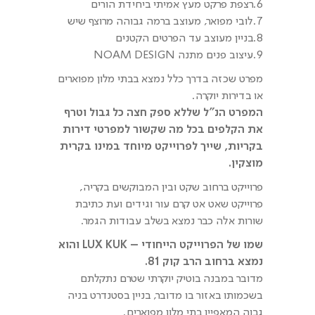
6.רצפת פרקט מעץ אמיתי ביחידת הורים
7.לובי מפואר, מעוצב ברמה גבוהה מרוצף שיש
8.בניין מעוצב עד הפרטים הקטנים
9.עיצוב פנים מתנה NOAM DESIGN
מפרט שכזה בדרך כלל נמצא בבתי מלון מפוארים
או בדירות יוקרה.
המפרט הנ"ל שללא ספק חצה כל גבול וטרף
את הקלפים בכל מה שקשור למפרטי דירות
בקריות, שייך לפרוייקט מיוחד במינו בקרית
מוצקין.
פרוייקט ברחוב שקט ובין המבוקשים בקריה,
פרוייקט שאט אט קרם עור וגידים ועת כתיבת
שורות אלה כבר נמצא בשלב עבודות הגמר.
שמו של הפרוייקט הייחודי –
LUX KUK
והוא
נמצא ברחוב הרב קוק 81.
מדובר במבנה בוטיק יוקרתי שטרם נתקלתם
בשכמותו באזור בו מדובר, בניין בסטנדרט בניה
גבוה המאפיין בתי מלון מפוארים.