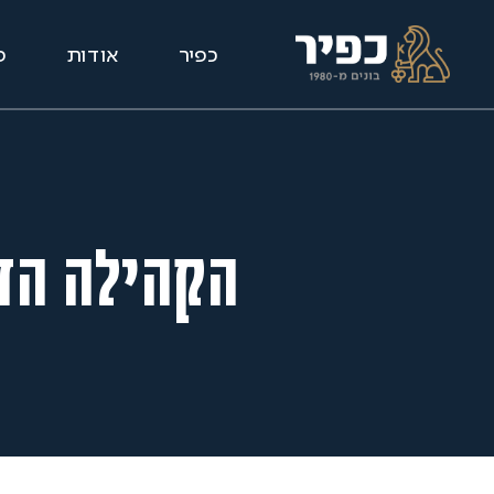
כפיר
אודות
פ
הקהילה הח