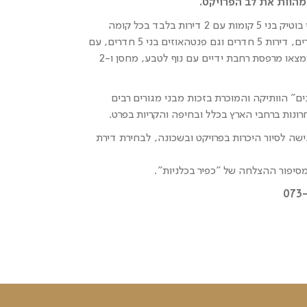
מהוות את לב הפרויקט.
פרויקט 'כפיר בכלניות' כולל 9 בנייני בוטיק בני 5 קומות עם 2 דירות בלבד בכל קומה
ומורכב מתמהיל של דירות גן 5 חדרים, דירות 5 חדרים וגם פנטהאוזים בני 5 חדרים, עם
מפרט עשיר ומפנק, כשבכל דירה תמצאו מרפסת רחבת ידיים עם נוף לטבע, מחסן ו-2
ים" הוותיקה והמוכרת בזכות מבני מגורים רבים
נות ברחבי הארץ בכלל ובחיפה והקריות בפרט.
שה לסיור היכרות בפרויקט ובשכונה, לבחירת דירת
מסיפור ההצלחה של "כפיר בכלניות".