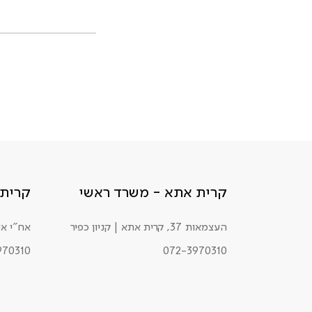
קרית אתא - משרד ראשי
קרית 
העצמאות 37, קרית אתא | קניון כפיר
אח"י אילת 34, ק
970310
072-3970310