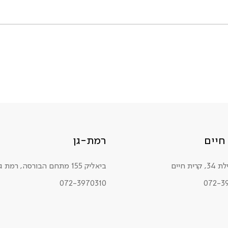
חיים
רמת-גן
רית חיים
ביאליק 155 מתחם הבורסה, רמת גן
072-3970310
072-3