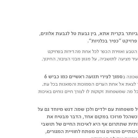
יותר בקרית אתא, בין גבעת טל לגבעת אלונים,
רויקט "כפיר בכלניות".
טבע ואווירת הכפר לכל אחת מהדירות בפרויקט
 מציעה לתושביה, על מגוון מבני הציבור, החינוך,
כונה ב
סמוך לצירי תנועה ראשיים כמו כביש 6
לצאת אל אחת הערים הסמוכות והסואנות בכל עת,
מה שמשפחות זקוקות לו לצורך חיים נוחים באיכות
ל משפחות עם ילדים ולכן שמה דגש מיוחד גם על
 וכשהכל מרוכז במקום אחד, הדבר מבטיח את
ותית שתתרום אף היא לאיכות החיים של תושבי
כותיים מהווים גורם מפתח לחוויית המגורים,