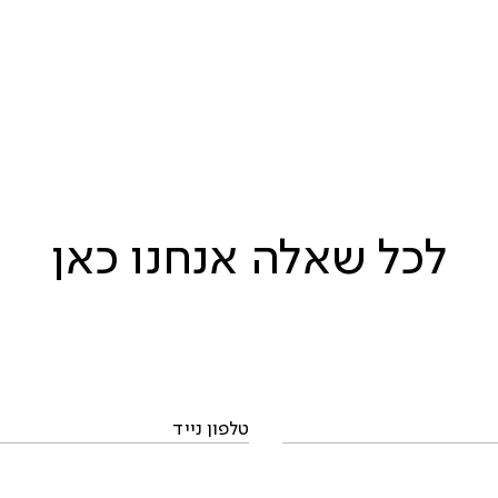
 משכנות אמנים ק.
. ביאליק
גבעת הרקפות – ק. ב
יהודה הלוי 12 – ק. אתא
לכל שאלה אנחנו כאן