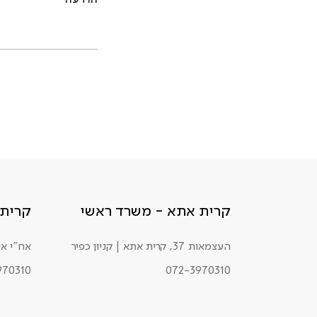
קרית אתא - משרד ראשי
קרית 
העצמאות 37, קרית אתא | קניון כפיר
אח"י אילת 34, ק
970310
072-3970310