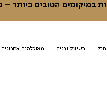
ות במיקומים הטובים ביותר – מ
הכל
בשיווק ובניה
מאוכלסים אחרונים
וני ים קרית ים –
שכונת סביוני ים קרי
גבעת הרקפות
מגרש 126
תפארת תורה ועבודה 
ה
גורדון – ק. מוצקין
שמואל