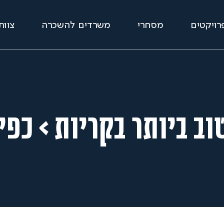
רויקטים
מסחרי
משרדים להשכרה
צוות
ב ביותר בקריות > כפיר