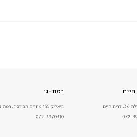
חיים
רמת-גן
רית חיים
ביאליק 155 מתחם הבורסה, רמת גן
072-3970310
072-3