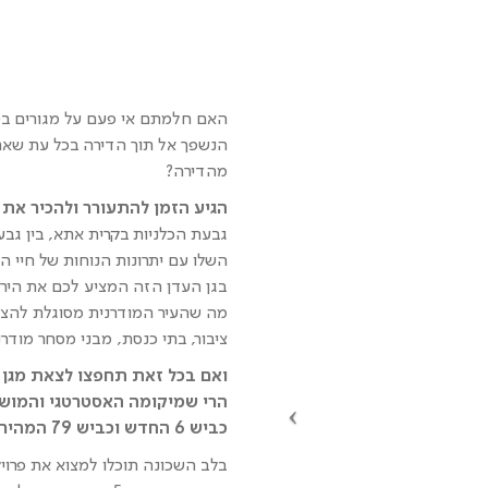
האם חלמתם אי פעם על מגורים בטב
הנשפך אל תוך הדירה בכל עת שאת
מהדירה?
הגיע הזמן להתעורר ולהכיר את 
גבעת הכלניות בקרית אתא, בין ג
השלו עם יתרונות הנוחות של חיי הע
בגן העדן הזה המציע לכם את הירו
מה שהעיר המודרנית מסוגלת להציע 
ציבור, בתי כנסת, מבני מסחר מודרני
ואם בכל זאת תחפצו לצאת מגן 
הרי שמיקומה האסטרטגי והמושל
כביש 6 החדש וכביש 79 המהיר, יאפשר לכם גיחה מהירה אל אותן ערים בכל עת.