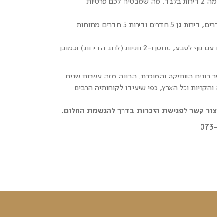
בנייני בוטיק בני 5 קומות כשבכל קומה 2 דירות בלבד, מה שמבטיח לכם פרטיות
הפרויקט מציע פנטהאוזים בני 5 חדרים, דירות גן 5 חדרים ודירות 5 חדרים מרווחות
כל דירה כוללת מרפסת רחבת ידיים עם נוף לטבע, מחסן ו-2 חניות (לרוב הדירות) וכמובן
 בונים הוותיקה והמוכרת, הבונה מזה עשרות שנים
ה והקריות וכל הארץ, כפי שיעידו לקוחותיה הרבים
צור קשר לפגישת היכרות בדרך להגשמת החלום.